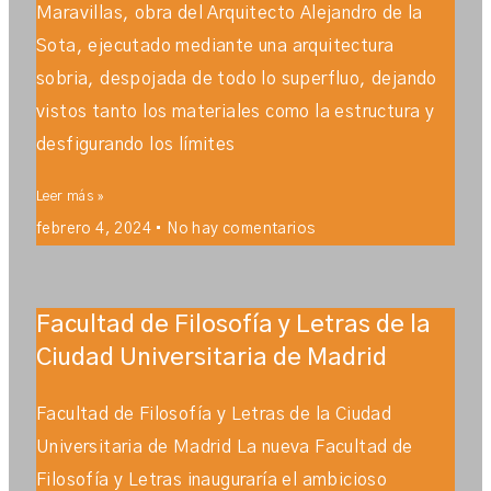
Maravillas, obra del Arquitecto Alejandro de la
Sota, ejecutado mediante una arquitectura
sobria, despojada de todo lo superfluo, dejando
vistos tanto los materiales como la estructura y
desfigurando los límites
Leer más »
febrero 4, 2024
No hay comentarios
Facultad de Filosofía y Letras de la
Ciudad Universitaria de Madrid
Facultad de Filosofía y Letras de la Ciudad
Universitaria de Madrid La nueva Facultad de
Filosofía y Letras inauguraría el ambicioso