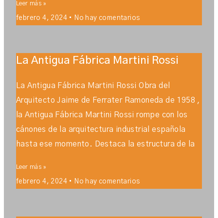
Leer más »
febrero 4, 2024
No hay comentarios
La Antigua Fábrica Martini Rossi
La Antigua Fábrica Martini Rossi Obra del
Arquitecto Jaime de Ferrater Ramoneda de 1958 ,
la Antigua Fábrica Martini Rossi rompe con los
cánones de la arquitectura industrial española
hasta ese momento. Destaca la estructura de la
Leer más »
febrero 4, 2024
No hay comentarios