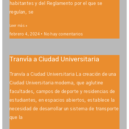
habitantes y del Reglamento por el que se
regulan, se
Leer más »
febrero 4, 2024
No hay comentarios
Tranvía a Ciudad Universitaria
Tranvía a Ciudad Universitaria La creación de una
Ciudad Universitaria moderna, que aglutine
facultades, campos de deporte y residencias de
estudiantes, en espacios abiertos, establece la
necesidad de desarrollar un sistema de transporte
que la