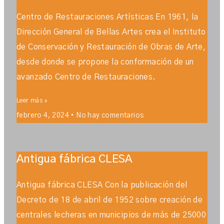
Centro de Restauraciones Artísticas En 1961, la
Dirección General de Bellas Artes crea el Instituto
de Conservación y Restauración de Obras de Arte,
desde donde se propone la conformación de un
avanzado Centro de Restauraciones.
Leer más »
febrero 4, 2024
No hay comentarios
Antigua fábrica CLESA
Antigua fábrica CLESA Con la publicación del
Decreto de 18 de abril de 1952 sobre creación de
centrales lecheras en municipios de más de 25000