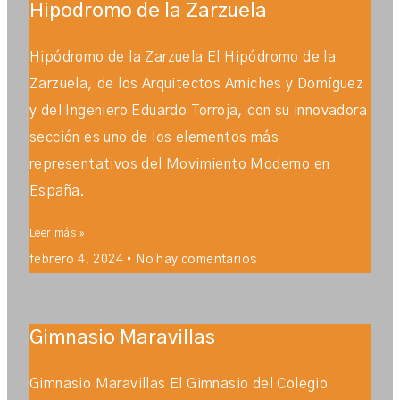
Hipodromo de la Zarzuela
Hipódromo de la Zarzuela El Hipódromo de la
Zarzuela, de los Arquitectos Arniches y Domíguez
y del Ingeniero Eduardo Torroja, con su innovadora
sección es uno de los elementos más
representativos del Movimiento Moderno en
España.
Leer más »
febrero 4, 2024
No hay comentarios
Gimnasio Maravillas
Gimnasio Maravillas El Gimnasio del Colegio