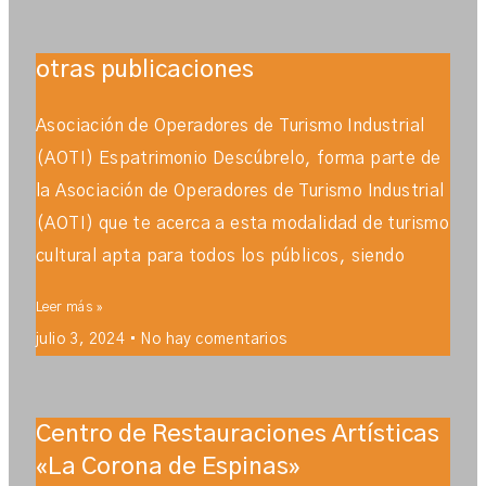
otras publicaciones
Asociación de Operadores de Turismo Industrial
(AOTI) Espatrimonio Descúbrelo, forma parte de
la Asociación de Operadores de Turismo Industrial
(AOTI) que te acerca a esta modalidad de turismo
cultural apta para todos los públicos, siendo
Leer más »
julio 3, 2024
No hay comentarios
Centro de Restauraciones Artísticas
«La Corona de Espinas»