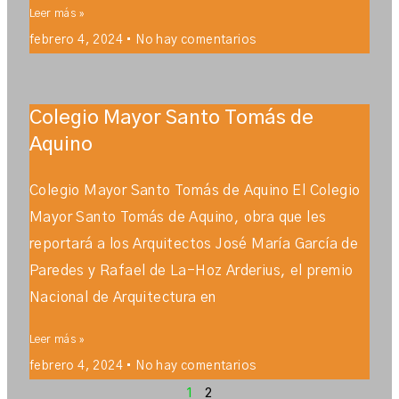
Leer más »
febrero 4, 2024
No hay comentarios
Colegio Mayor Santo Tomás de
Aquino
Colegio Mayor Santo Tomás de Aquino El Colegio
Mayor Santo Tomás de Aquino, obra que les
reportará a los Arquitectos José María García de
Paredes y Rafael de La-Hoz Arderius, el premio
Nacional de Arquitectura en
Leer más »
febrero 4, 2024
No hay comentarios
1
2