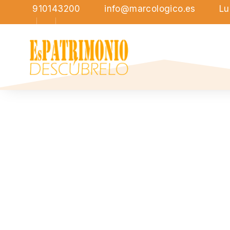
910143200
info@marcologico.es
Lu